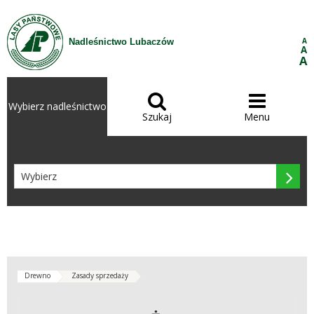
Przejdź do treści
A
Nadleśnictwo Lubaczów
A
A


Wybierz nadleśnictwo
Szukaj
Menu

Drewno
Zasady sprzedaży