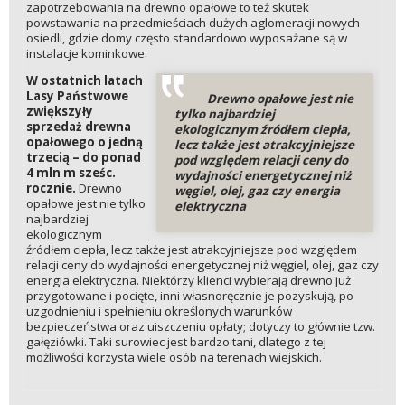
zapotrzebowania na drewno opałowe to też skutek
powstawania na przedmieściach dużych aglomeracji nowych
osiedli, gdzie domy często standardowo wyposażane są w
instalacje kominkowe.
W ostatnich latach
Lasy Państwowe
Drewno opałowe jest nie
zwiększyły
tylko najbardziej
sprzedaż drewna
ekologicznym źródłem ciepła,
opałowego o jedną
lecz także jest atrakcyjniejsze
trzecią – do ponad
pod względem relacji ceny do
4 mln m sześc.
wydajności energetycznej niż
rocznie.
Drewno
węgiel, olej, gaz czy energia
opałowe jest nie tylko
elektryczna
najbardziej
ekologicznym
źródłem ciepła, lecz także jest atrakcyjniejsze pod względem
relacji ceny do wydajności energetycznej niż węgiel, olej, gaz czy
energia elektryczna. Niektórzy klienci wybierają drewno już
przygotowane i pocięte, inni własnoręcznie je pozyskują, po
uzgodnieniu i spełnieniu określonych warunków
bezpieczeństwa oraz uiszczeniu opłaty; dotyczy to głównie tzw.
gałęziówki. Taki surowiec jest bardzo tani, dlatego z tej
możliwości korzysta wiele osób na terenach wiejskich.