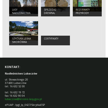
LASY
SPRZEDAŻ
REZERWATY
NADLEŚNICTWA
DREWNA,
PRZYRODY
SADZONEK,
CHOINEK
SZKÓŁKA LEŚNA
CERTYFIKATY
SIKORÓWKA
KONTAKT:
Nadleśnictwo Lubaczów
ul. Słowackiego 20
37-600 Lubaczów
tel. 16 632 52 00
tel. 16 632 19 72
fax 16 632 90 04
lubaczow@krosno.lasy.gov.pl
ePUAP: /pgl_lp_0427/SkrytkaESP